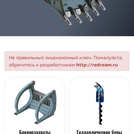
Не правильный лицензионный ключ. Пожалуйста,
обратитесь к разработчикам
http://redream.ru
Бревнозахваты
Гидравлические буры